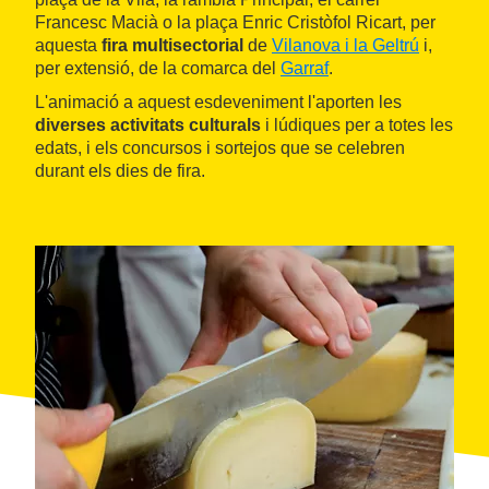
Francesc Macià o la plaça Enric Cristòfol Ricart, per
aquesta
fira multisectorial
de
Vilanova i la Geltrú
i,
per extensió, de la comarca del
Garraf
.
L'animació a aquest esdeveniment l'aporten les
diverses activitats culturals
i lúdiques per a totes les
edats, i els concursos i sortejos que se celebren
durant els dies de fira.