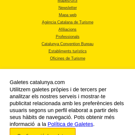
Mapes/GIS
Newsletter
Mapa web
Agència Catalana de Turisme
Afiliacions
Professionals
Catalunya Convention Bureau
Establiments turístics
Oficines de Turisme
Galetes catalunya.com
Utilitzem galetes pròpies i de tercers per
analitzar els nostres serveis i mostrar-te
AVÍS LEGAL
publicitat relacionada amb les preferències dels
POLÍTICA DE PRIVACITAT
usuaris segons un perfil elaborat a partir dels
COOKIES
seus hàbits de navegació. Pots obtenir més
informació a la
Política de Galetes
ACCESSIBILITAT
.