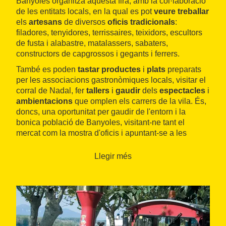
Banyoles organitza aquesta fira, amb la col·laboració
de les entitats locals, en la qual es pot
veure treballar
els
artesans
de diversos
oficis tradicionals
:
filadores, tenyidores, terrissaires, teixidors, escultors
de fusta i alabastre, matalassers, sabaters,
constructors de capgrossos i gegants i ferrers.
També es poden
tastar productes
i
plats
preparats
per les associacions gastronòmiques locals, visitar el
corral de Nadal, fer
tallers
i
gaudir
dels
espectacles
i
ambientacions
que omplen els carrers de la vila. És,
doncs, una oportunitat per gaudir de l'entorn i la
bonica població de Banyoles, visitant-ne tant el
mercat com la mostra d'oficis i apuntant-se a les
múltiples
activitats complementàries
que
s'organitzen per als
infants
.
Llegir més