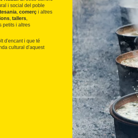
ural i social del poble
tesania
,
comerç
i altres
ions
,
tallers
,
petits i altres
 d'encant i que té
nda cultural d'aquest