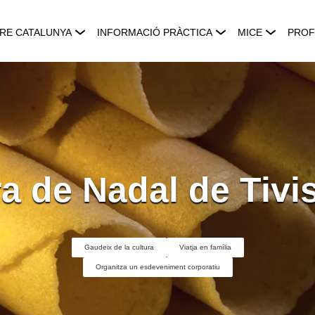
RE CATALUNYA
INFORMACIÓ PRÀCTICA
MICE
PROF
ra de Nadal de Tivi
Gaudeix de la cultura
Viatja en família
Organitza un esdeveniment corporatiu