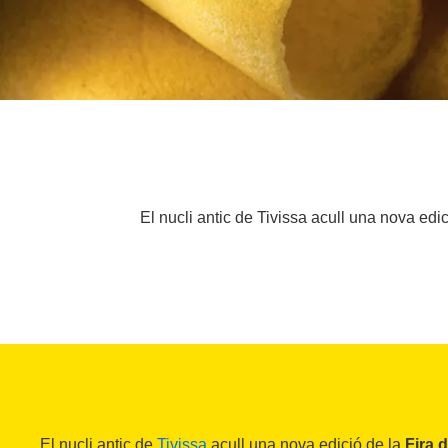
El nucli antic de Tivissa acull una nova edic
El nucli antic de
Tivissa
acull una nova edició de la
Fira 