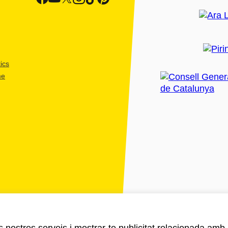
ics
me