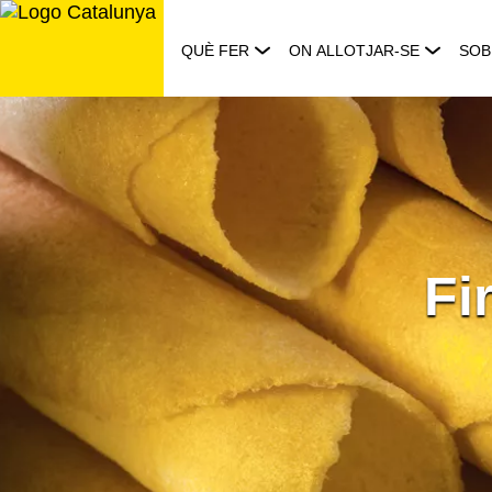
Saltar
al
QUÈ FER
ON ALLOTJAR-SE
SOB
contingut
Fi