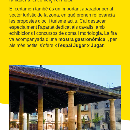
El certamen també és un important aparador per al
sector turístic de la zona, en què prenen rellevància
les propostes d'oci i turisme actiu. Cal destacar
especialment l'apartat dedicat als cavalls, amb
exhibicions i concursos de doma i morfologia. La fira
va acompanyada d'una
mostra gastronòmica
i, per
als més petits, s'ofereix l'
espai Jugar x Jugar.