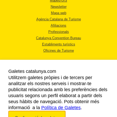
Mapes/GIS
Newsletter
Mapa web
Agència Catalana de Turisme
Afiliacions
Professionals
Catalunya Convention Bureau
Establiments turístics
Oficines de Turisme
Galetes catalunya.com
Utilitzem galetes pròpies i de tercers per
analitzar els nostres serveis i mostrar-te
AVÍS LEGAL
publicitat relacionada amb les preferències dels
POLÍTICA DE PRIVACITAT
usuaris segons un perfil elaborat a partir dels
COOKIES
seus hàbits de navegació. Pots obtenir més
informació a la
Política de Galetes
ACCESSIBILITAT
.