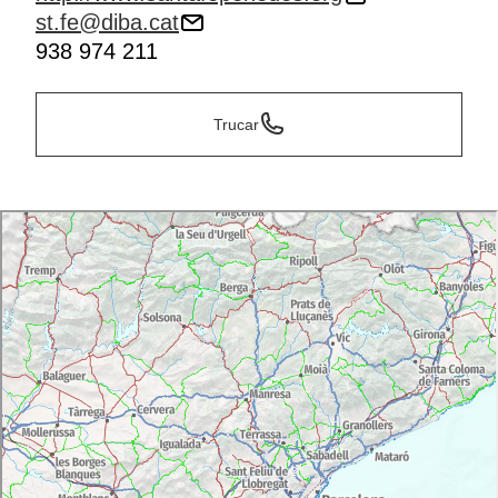
st.fe@diba.cat
938 974 211
Trucar