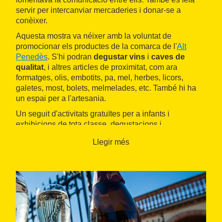
servir per intercanviar mercaderies i donar-se a
conèixer.
Aquesta mostra va néixer amb la voluntat de
promocionar els productes de la comarca de l'
Alt
Penedès
. S'hi podran
degustar vins
i
caves de
qualitat
, i altres articles de proximitat, com ara
formatges, olis, embotits, pa, mel, herbes, licors,
galetes, most, bolets, melmelades, etc. També hi ha
un espai per a l'artesania.
Un seguit d'activitats gratuïtes per a infants i
exhibicions de tota classe, degustacions i
espectacles, així com una zona de restauració per
Llegir més
esmorzar i dinar complementen la jornada.