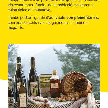
els restaurants i fondes de la població mostraran la
cuina típica de muntanya.
També podrem gaudir d'
activitats complementàries
,
com ara concerts i visites guiades al monument
megalític.