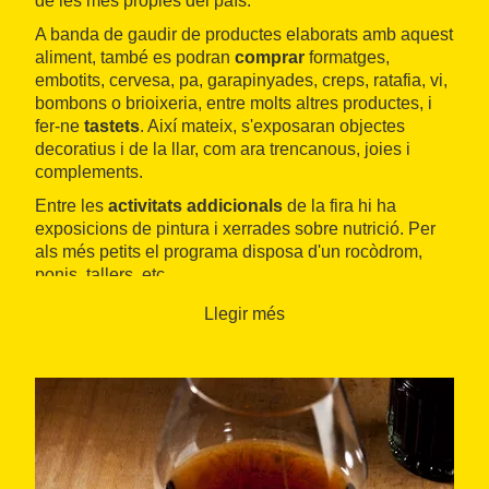
de les més pròpies del país.
A banda de gaudir de productes elaborats amb aquest
aliment, també es podran
comprar
formatges,
embotits, cervesa, pa, garapinyades, creps, ratafia, vi,
bombons o brioixeria, entre molts altres productes, i
fer-ne
tastets
. Així mateix, s'exposaran objectes
decoratius i de la llar, com ara trencanous, joies i
complements.
Entre les
activitats addicionals
de la fira hi ha
exposicions de pintura i xerrades sobre nutrició. Per
als més petits el programa disposa d'un rocòdrom,
ponis, tallers, etc.
Llegir més