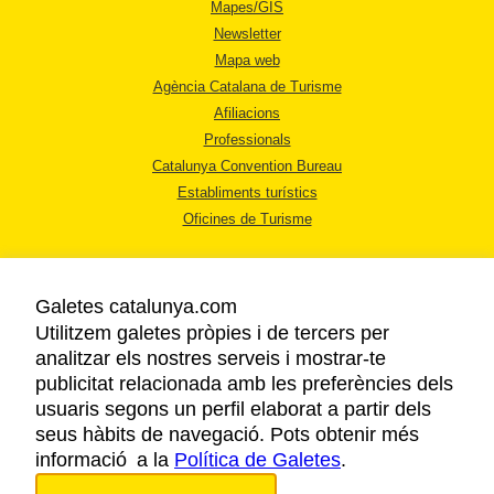
Mapes/GIS
Newsletter
Mapa web
Agència Catalana de Turisme
Afiliacions
Professionals
Catalunya Convention Bureau
Establiments turístics
Oficines de Turisme
Galetes catalunya.com
Utilitzem galetes pròpies i de tercers per
analitzar els nostres serveis i mostrar-te
AVÍS LEGAL
publicitat relacionada amb les preferències dels
POLÍTICA DE PRIVACITAT
usuaris segons un perfil elaborat a partir dels
COOKIES
seus hàbits de navegació. Pots obtenir més
informació a la
Política de Galetes
ACCESSIBILITAT
.