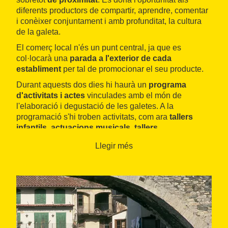
diferents productors de compartir, aprendre, comentar
i conèixer conjuntament i amb profunditat, la cultura
de la galeta.
El comerç local n'és un punt central, ja que es
col·locarà una
parada a l'exterior de cada
establiment
per tal de promocionar el seu producte.
Durant aquests dos dies hi haurà un
programa
d'activitats i actes
vinculades amb el món de
l'elaboració i degustació de les galetes. A la
programació s'hi troben activitats, com ara
tallers
infantils, actuacions musicals, tallers
gastronòmics i espectacles itinerants
. La majoria
Llegir més
dels actes són gratuïts.