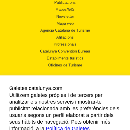
Publicacions
Mapes/GIS
Newsletter
Mapa web
Agència Catalana de Turisme
Afiliacions
Professionals
Catalunya Convention Bureau
Establiments turístics
Oficines de Turisme
Galetes catalunya.com
Utilitzem galetes pròpies i de tercers per
analitzar els nostres serveis i mostrar-te
AVÍS LEGAL
publicitat relacionada amb les preferències dels
POLÍTICA DE PRIVACITAT
usuaris segons un perfil elaborat a partir dels
COOKIES
seus hàbits de navegació. Pots obtenir més
informació a la
Política de Galetes
ACCESSIBILITAT
.