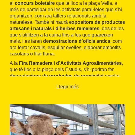
al
concurs boletaire
que té lloc a la plaça Vella, a
més de participar en les activitats paral·leles que s'hi
organitzen, com ara tallers relacionats amb la
naturalesa. També hi haurà
expositors de productes
artesans i naturals
i
d'herbes remeieres
, des de les
que s'utilitzen a la cuina fins a les que guareixen
mals, i es faran
demostracions d'oficis antics
, com
ara ferrar cavalls, esquilar ovelles, elaborar embotits
casolans o filar llana.
A la
Fira Ramadera i d'Activitats Agroalimentàries
,
que té lloc a la plaça dels Estudis, s'hi podran fer
degustacions de productes de proximitat
mentre
observem l'
exposició de bestiar
, amb cavalls,
Llegir més
ovelles, aviram, conills, etc.
Així mateix, com cada any, s'organitzaran
concursos
de munyir, un esmorzar de pagès i passejades en
tractors de l'època per a la mainada, entre altres
activitats.