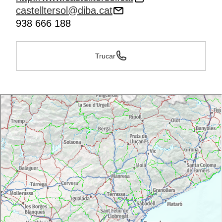
castelltersol@diba.cat
938 666 188
Trucar