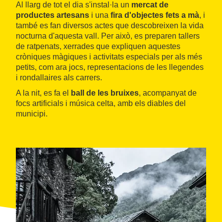
Al llarg de tot el dia s'instal·la un
mercat de
productes artesans
i una
fira d'objectes fets a mà
, i
també es fan diversos actes que descobreixen la vida
nocturna d'aquesta vall. Per això, es preparen tallers
de ratpenats, xerrades que expliquen aquestes
cròniques màgiques i activitats especials per als més
petits, com ara jocs, representacions de les llegendes
i rondallaires als carrers.
A la nit, es fa el
ball de les bruixes
, acompanyat de
focs artificials i música celta, amb els diables del
municipi.