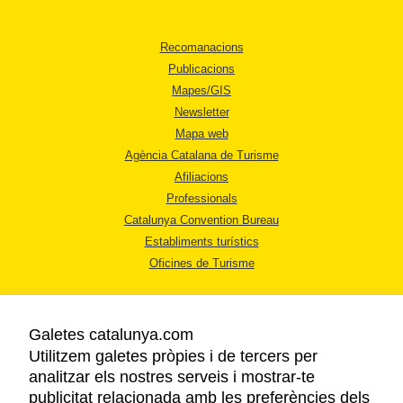
Recomanacions
Publicacions
Mapes/GIS
Newsletter
Mapa web
Agència Catalana de Turisme
Afiliacions
Professionals
Catalunya Convention Bureau
Establiments turístics
Oficines de Turisme
Galetes catalunya.com
Utilitzem galetes pròpies i de tercers per
analitzar els nostres serveis i mostrar-te
AVÍS LEGAL
publicitat relacionada amb les preferències dels