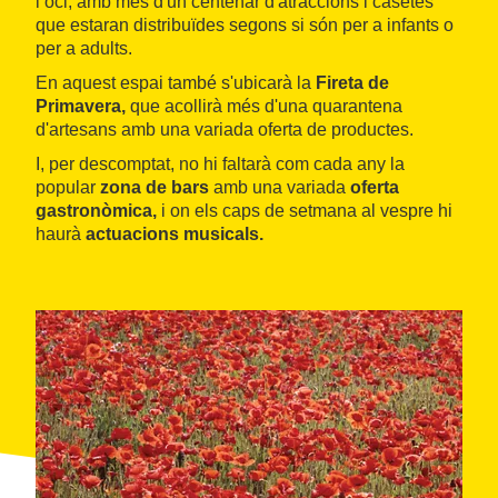
i oci, amb més d'un centenar d'atraccions i casetes
que estaran distribuïdes segons si són per a infants o
per a adults.
En aquest espai també s'ubicarà la
Fireta de
Primavera,
que acollirà més d'una quarantena
d'artesans amb una variada oferta de productes.
I, per descomptat, no hi faltarà com cada any la
popular
zona de bars
amb una variada
oferta
gastronòmica,
i on els caps de setmana al vespre hi
haurà
actuacions musicals.