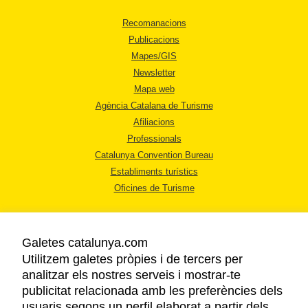
Recomanacions
Publicacions
Mapes/GIS
Newsletter
Mapa web
Agència Catalana de Turisme
Afiliacions
Professionals
Catalunya Convention Bureau
Establiments turístics
Oficines de Turisme
Galetes catalunya.com
Utilitzem galetes pròpies i de tercers per
analitzar els nostres serveis i mostrar-te
AVÍS LEGAL
publicitat relacionada amb les preferències dels
POLÍTICA DE PRIVACITAT
usuaris segons un perfil elaborat a partir dels