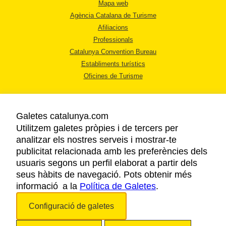
Mapa web
Agència Catalana de Turisme
Afiliacions
Professionals
Catalunya Convention Bureau
Establiments turístics
Oficines de Turisme
Galetes catalunya.com
Utilitzem galetes pròpies i de tercers per
analitzar els nostres serveis i mostrar-te
AVÍS LEGAL
publicitat relacionada amb les preferències dels
POLÍTICA DE PRIVACITAT
usuaris segons un perfil elaborat a partir dels
COOKIES
seus hàbits de navegació. Pots obtenir més
informació a la
Política de Galetes
ACCESSIBILITAT
.
Configuració de galetes
Copyright © 2026. Agència Catalana de Turisme. Tots els drets reservats.