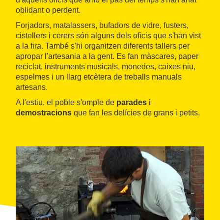
oblidant o perdent.
Forjadors, matalassers, bufadors de vidre, fusters,
cistellers i cerers són alguns dels oficis que s'han vist
a la fira. També s'hi organitzen diferents tallers per
apropar l'artesania a la gent. Es fan màscares, paper
reciclat, instruments musicals, monedes, caixes niu,
espelmes i un llarg etcètera de treballs manuals
artesans.
A l'estiu, el poble s'omple de
parades
i
demostracions
que fan les delícies de grans i petits.