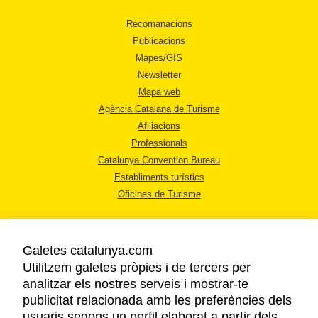
Recomanacions
Publicacions
Mapes/GIS
Newsletter
Mapa web
Agència Catalana de Turisme
Afiliacions
Professionals
Catalunya Convention Bureau
Establiments turístics
Oficines de Turisme
Galetes catalunya.com
Utilitzem galetes pròpies i de tercers per
analitzar els nostres serveis i mostrar-te
AVÍS LEGAL
publicitat relacionada amb les preferències dels
POLÍTICA DE PRIVACITAT
usuaris segons un perfil elaborat a partir dels