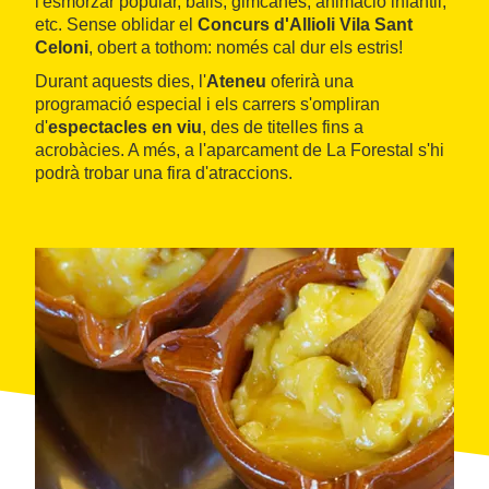
l'esmorzar popular, balls, gimcanes, animació infantil,
etc. Sense oblidar el
Concurs d'Allioli Vila Sant
Celoni
, obert a tothom: només cal dur els estris!
Durant aquests dies, l'
Ateneu
oferirà una
programació especial i els carrers s'ompliran
d'
espectacles en viu
, des de titelles fins a
acrobàcies. A més, a l'aparcament de La Forestal s'hi
podrà trobar una fira d'atraccions.