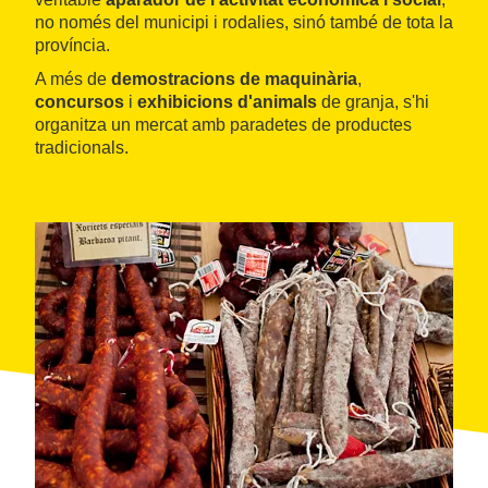
no només del municipi i rodalies, sinó també de tota la
província.
A més de
demostracions de maquinària
,
concursos
i
exhibicions d'animals
de granja, s'hi
organitza un mercat amb paradetes de productes
tradicionals.