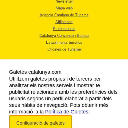
Newsletter
Mapa web
Agència Catalana de Turisme
Afiliacions
Professionals
Catalunya Convention Bureau
Establiments turístics
Oficines de Turisme
Galetes catalunya.com
Utilitzem galetes pròpies i de tercers per
analitzar els nostres serveis i mostrar-te
AVÍS LEGAL
publicitat relacionada amb les preferències dels
POLÍTICA DE PRIVACITAT
usuaris segons un perfil elaborat a partir dels
COOKIES
seus hàbits de navegació. Pots obtenir més
informació a la
Política de Galetes
ACCESSIBILITAT
.
Configuració de galetes