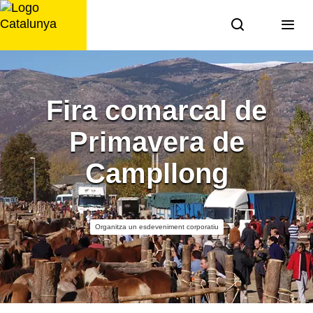
Saltar
al
contingut
Fira comarcal de
Primavera de
Campllong
Organitza un esdeveniment corporatiu