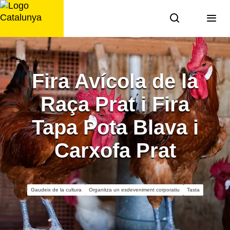
Saltar
al
contingut
Fira Avícola de la
Raça Prat i Fira
Tapa Pota Blava i
Carxofa Prat
Gaudeix de la cultura
Organitza un esdeveniment corporatiu
Tasta