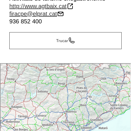
http://www.agtbaix.cat
firacpe@elprat.cat
936 852 400
Trucar