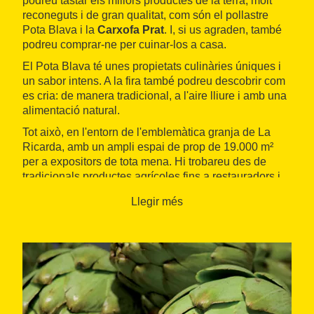
podreu tastar els millors productes de la terra, molt
reconeguts i de gran qualitat, com són el pollastre
Pota Blava i la
Carxofa Prat
. I, si us agraden, també
podreu comprar-ne per cuinar-los a casa.
El Pota Blava té unes propietats culinàries úniques i
un sabor intens. A la fira també podreu descobrir com
es cria: de manera tradicional, a l'aire lliure i amb una
alimentació natural.
Tot això, en l'entorn de l'emblemàtica granja de La
Ricarda, amb un ampli espai de prop de 19.000 m²
per a expositors de tota mena. Hi trobareu des de
tradicionals productes agrícoles fins a restauradors i
comerciants.
Llegir més
A més, en el mateix espai podreu gaudir d'
activitats
infantils
i
familiars
, i descobrir a què es dediquen les
entitats i associacions del Prat i quin valor tenen per
al turisme i el territori.