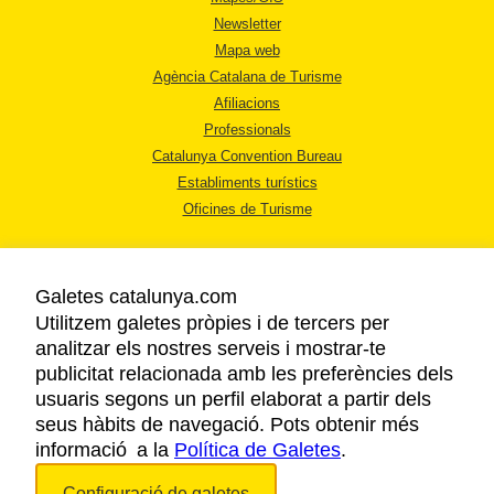
Newsletter
Mapa web
Agència Catalana de Turisme
Afiliacions
Professionals
Catalunya Convention Bureau
Establiments turístics
Oficines de Turisme
Galetes catalunya.com
Utilitzem galetes pròpies i de tercers per
analitzar els nostres serveis i mostrar-te
AVÍS LEGAL
publicitat relacionada amb les preferències dels
POLÍTICA DE PRIVACITAT
usuaris segons un perfil elaborat a partir dels
COOKIES
seus hàbits de navegació. Pots obtenir més
informació a la
Política de Galetes
ACCESSIBILITAT
.
Configuració de galetes