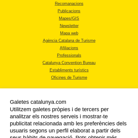
Recomanacions
Publicacions
Mapes/GIS
Newsletter
Mapa web
Agència Catalana de Turisme
Afiliacions
Professionals
Catalunya Convention Bureau
Establiments turístics
Oficines de Turisme
Galetes catalunya.com
Utilitzem galetes pròpies i de tercers per
analitzar els nostres serveis i mostrar-te
AVÍS LEGAL
publicitat relacionada amb les preferències dels
POLÍTICA DE PRIVACITAT
usuaris segons un perfil elaborat a partir dels
COOKIES
seus hàbits de navegació. Pots obtenir més