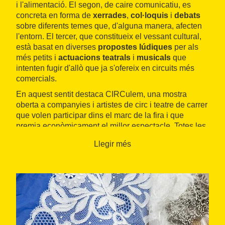
i l'alimentació. El segon, de caire comunicatiu, es
concreta en forma de
xerrades
,
col·loquis
i
debats
sobre diferents temes que, d'alguna manera, afecten
l'entorn. El tercer, que constitueix el vessant cultural,
està basat en diverses
propostes lúdiques
per als
més petits i
actuacions teatrals
i
musicals
que
intenten fugir d'allò que ja s'ofereix en circuits més
comercials.
En aquest sentit destaca CIRCulem, una mostra
oberta a companyies i artistes de circ i teatre de carrer
que volen participar dins el marc de la fira i que
premia econòmicament el millor espectacle. Totes les
activitats són gratuïtes.
Llegir més