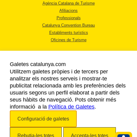
Agència Catalana de Turisme
Afiliacions
Professionals
Catalunya Convention Bureau
Establiments turístics
Oficines de Turisme
Galetes catalunya.com
Utilitzem galetes pròpies i de tercers per
analitzar els nostres serveis i mostrar-te
AVÍS LEGAL
publicitat relacionada amb les preferències dels
POLÍTICA DE PRIVACITAT
usuaris segons un perfil elaborat a partir dels
COOKIES
seus hàbits de navegació. Pots obtenir més
informació a la
Política de Galetes
ACCESSIBILITAT
.
Configuració de galetes
Copyright © 2026. Agència Catalana de Turisme. Tots els drets reservats.
Rebutja-les totes
Accepta-les totes