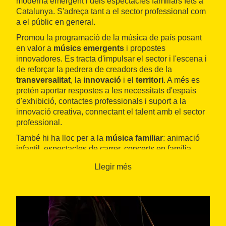
moderna emergent i dels espectacles familiars fets a
Catalunya. S'adreça tant a el sector professional com
a el públic en general.
Promou la programació de la música de país posant
en valor a
músics emergents
i propostes
innovadores. Es tracta d'impulsar el sector i l'escena i
de reforçar la pedrera de creadors des de la
transversalitat
, la
innovació
i el
territori
. A més es
pretén aportar respostes a les necessitats d'espais
d'exhibició, contactes professionals i suport a la
innovació creativa, connectant el talent amb el sector
professional.
També hi ha lloc per a la
música familiar
: animació
infantil, espectacles de carrer, concerts en família,
espectacles musicals i audicions didàctiques.
Llegir més
La diversitat és un dels bastions que defineixen el
festival i està present en la seva programació, tant en
termes de territori, estils i formats, com en la
presència de les dones artistes i de músics amb
diversitat funcional
en els escenaris.