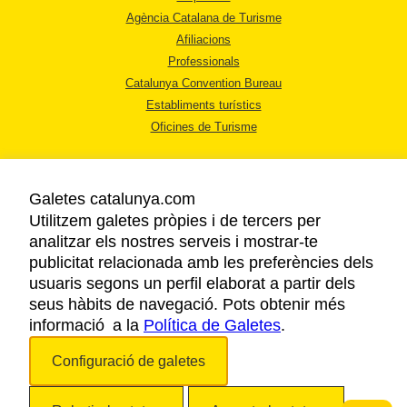
Agència Catalana de Turisme
Afiliacions
Professionals
Catalunya Convention Bureau
Establiments turístics
Oficines de Turisme
Galetes catalunya.com
Utilitzem galetes pròpies i de tercers per
analitzar els nostres serveis i mostrar-te
AVÍS LEGAL
publicitat relacionada amb les preferències dels
POLÍTICA DE PRIVACITAT
usuaris segons un perfil elaborat a partir dels
COOKIES
seus hàbits de navegació. Pots obtenir més
informació a la
Política de Galetes
ACCESSIBILITAT
.
Configuració de galetes
Copyright © 2026. Agència Catalana de Turisme. Tots els drets reservats.