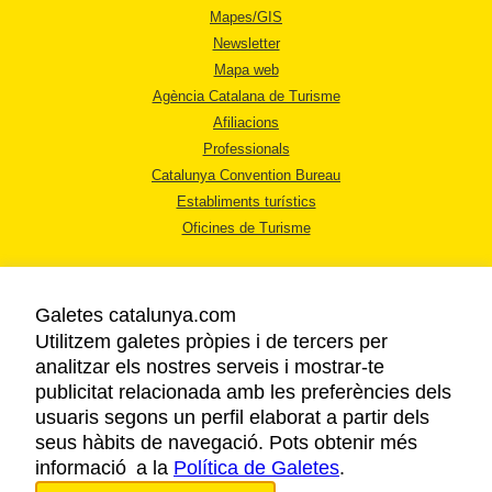
Mapes/GIS
Newsletter
Mapa web
Agència Catalana de Turisme
Afiliacions
Professionals
Catalunya Convention Bureau
Establiments turístics
Oficines de Turisme
Galetes catalunya.com
Utilitzem galetes pròpies i de tercers per
analitzar els nostres serveis i mostrar-te
AVÍS LEGAL
publicitat relacionada amb les preferències dels
POLÍTICA DE PRIVACITAT
usuaris segons un perfil elaborat a partir dels
COOKIES
seus hàbits de navegació. Pots obtenir més
informació a la
Política de Galetes
ACCESSIBILITAT
.