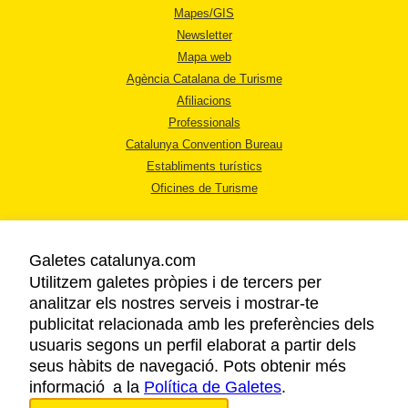
Mapes/GIS
Newsletter
Mapa web
Agència Catalana de Turisme
Afiliacions
Professionals
Catalunya Convention Bureau
Establiments turístics
Oficines de Turisme
Galetes catalunya.com
Utilitzem galetes pròpies i de tercers per
analitzar els nostres serveis i mostrar-te
AVÍS LEGAL
publicitat relacionada amb les preferències dels
POLÍTICA DE PRIVACITAT
usuaris segons un perfil elaborat a partir dels
COOKIES
seus hàbits de navegació. Pots obtenir més
informació a la
Política de Galetes
ACCESSIBILITAT
.