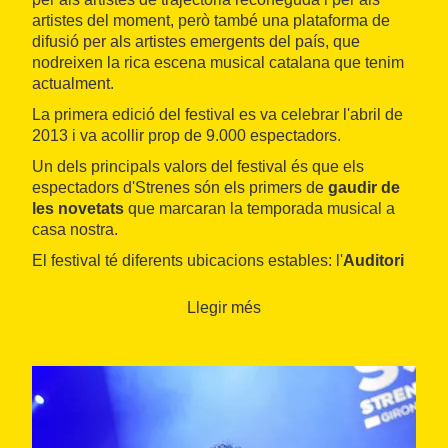
artistes del moment, però també una plataforma de
difusió per als artistes emergents del país, que
nodreixen la rica escena musical catalana que tenim
actualment.
La primera edició del festival es va celebrar l'abril de
2013 i va acollir prop de 9.000 espectadors.
Un dels principals valors del festival és que els
espectadors d'Strenes són els primers de
gaudir de
les novetats
que marcaran la temporada musical a
casa nostra.
El festival té diferents ubicacions estables: l'
Auditori
de Girona
(tant a la sala Montsalvatge com a la de
Cambra), l'
Auditori de la Casa de Cultura
i també
Llegir més
espais on habitualment es programa música en viu,
com ara la sala la Planeta, la sala Tourmix, els jardins
de la Mercè, El Cercle, el
Cafè Context
i s'ha
recuperat l'emblemàtic Teatre Municipal de Girona, on
novament es pot gaudir d'una programació musical de
primera línia.