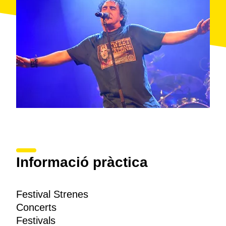
A banda dels concerts, es programen un seguit
d'
activitats
que tenen la complicitat del teixit cultural
de la ciutat.
Informació pràctica
Festival Strenes
Concerts
Festivals