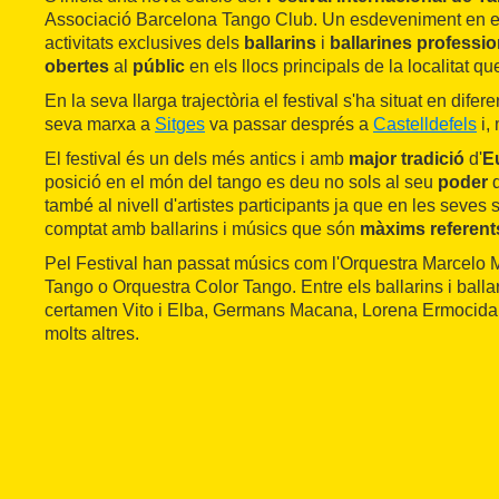
Associació Barcelona Tango Club. Un esdeveniment en e
activitats exclusives dels
ballarins
i
ballarines professio
obertes
al
públic
en els llocs principals de la localitat que
En la seva llarga trajectòria el festival s'ha situat en difer
seva marxa a
Sitges
va passar després a
Castelldefels
i,
El festival és un dels més antics i amb
major tradició
d'
E
posició en el món del tango es deu no sols al seu
poder
també al nivell d'artistes participants ja que en les seve
comptat amb ballarins i músics que són
màxims referent
Pel Festival han passat músics com l'Orquestra Marcelo 
Tango o Orquestra Color Tango. Entre els ballarins i balla
certamen Vito i Elba, Germans Macana, Lorena Ermocida i
molts altres.