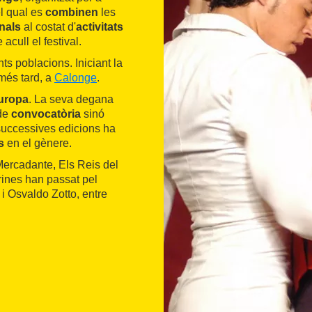
l qual es
combinen
les
nals
al costat d'
activitats
 acull el festival.
ents poblacions. Iniciant la
 més tard, a
Calonge
.
uropa
. La seva degana
de
convocatòria
sinó
s successives edicions ha
s
en el gènere.
Mercadante, Els Reis del
rines han passat pel
 Osvaldo Zotto, entre