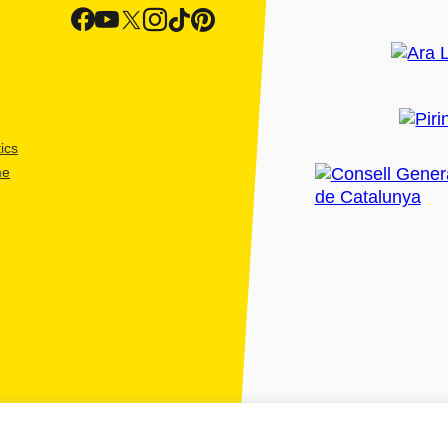
ics
me