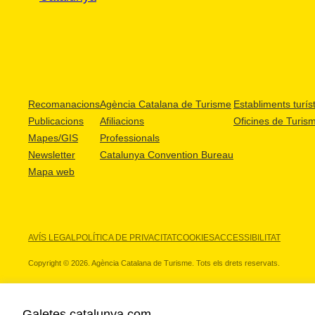
Recomanacions
Agència Catalana de Turisme
Establiments turíst
Publicacions
Afiliacions
Oficines de Turis
Mapes/GIS
Professionals
Newsletter
Catalunya Convention Bureau
Mapa web
AVÍS LEGAL
POLÍTICA DE PRIVACITAT
COOKIES
ACCESSIBILITAT
Copyright © 2026. Agència Catalana de Turisme. Tots els drets reservats.
Galetes catalunya.com