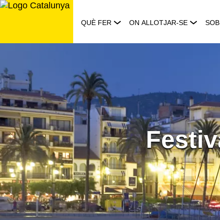
Saltar
al
QUÈ FER
ON ALLOTJAR-SE
SOB
contingut
Festiv