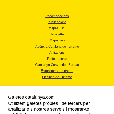
Recomanacions
Publicacions
Mapes/GIS
Newsletter
Mapa web
Agència Catalana de Turisme
Afiliacions
Professionals
Catalunya Convention Bureau
Establiments turístics
Oficines de Turisme
Galetes catalunya.com
Utilitzem galetes pròpies i de tercers per
analitzar els nostres serveis i mostrar-te
AVÍS LEGAL