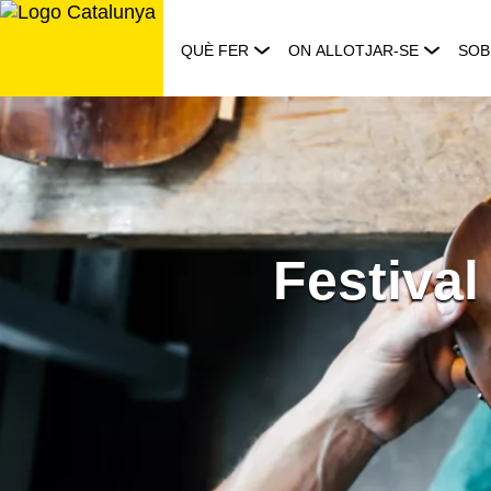
Saltar
al
QUÈ FER
ON ALLOTJAR-SE
SOB
contingut
Festival