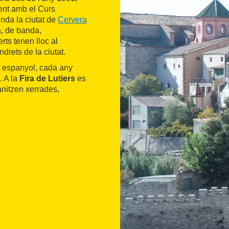
ent amb el Curs
unda la ciutat de
Cervera
, de banda,
rts tenen lloc al
ndrets de la ciutat.
at espanyol, cada any
. A la
Fira de Lutiers
es
anitzen xerrades,