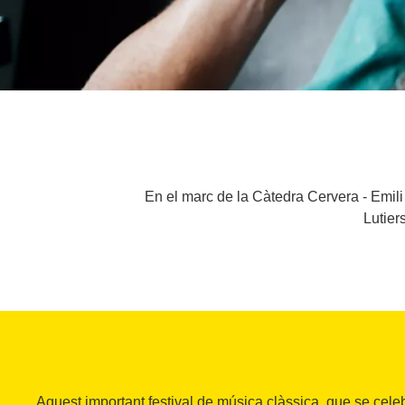
En el marc de la Càtedra Cervera - Emili 
Lutiers
Aquest important festival de música clàssica, que se cele