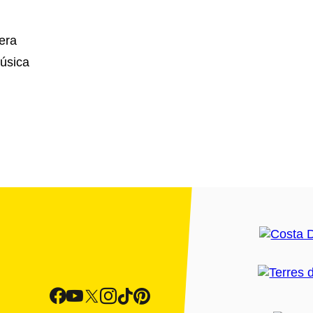
era
úsica