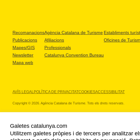
Recomanacions
Agència Catalana de Turisme
Establiments turíst
Publicacions
Afiliacions
Oficines de Turis
Mapes/GIS
Professionals
Newsletter
Catalunya Convention Bureau
Mapa web
AVÍS LEGAL
POLÍTICA DE PRIVACITAT
COOKIES
ACCESSIBILITAT
Copyright © 2026. Agència Catalana de Turisme. Tots els drets reservats.
Galetes catalunya.com
Utilitzem galetes pròpies i de tercers per analitzar e
ELS NOSTRES PARTNERS