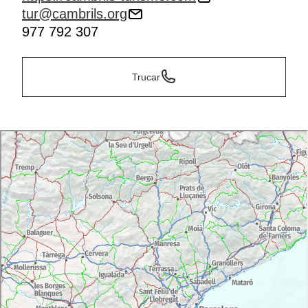
tur@cambrils.org
977 792 307
Trucar