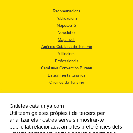
Recomanacions
Publicacions
Mapes/GIS
Newsletter
Mapa web
Agència Catalana de Turisme
Afiliacions
Professionals
Catalunya Convention Bureau
Establiments turístics
Oficines de Turisme
Galetes catalunya.com
Utilitzem galetes pròpies i de tercers per
analitzar els nostres serveis i mostrar-te
AVÍS LEGAL
publicitat relacionada amb les preferències dels
POLÍTICA DE PRIVACITAT