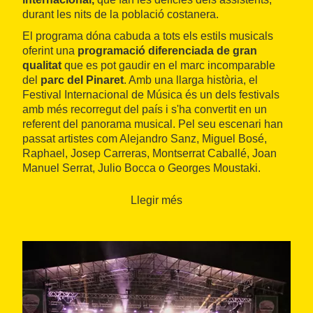
durant les nits de la població costanera.
El programa dóna cabuda a tots els estils musicals
oferint una
programació diferenciada de gran
qualitat
que es pot gaudir en el marc incomparable
del
parc del Pinaret
. Amb una llarga història, el
Festival Internacional de Música és un dels festivals
amb més recorregut del país i s'ha convertit en un
referent del panorama musical. Pel seu escenari han
passat artistes com Alejandro Sanz, Miguel Bosé,
Raphael, Josep Carreras, Montserrat Caballé, Joan
Manuel Serrat, Julio Bocca o Georges Moustaki.
Uns
concerts
per a gaudir a l'
aire lliure
i vibrar amb
Llegir més
la millor
música en directe
en les nits d'estiu.