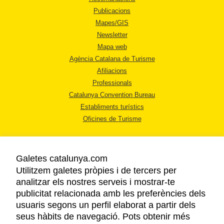
Publicacions
Mapes/GIS
Newsletter
Mapa web
Agència Catalana de Turisme
Afiliacions
Professionals
Catalunya Convention Bureau
Establiments turístics
Oficines de Turisme
Galetes catalunya.com
Utilitzem galetes pròpies i de tercers per
analitzar els nostres serveis i mostrar-te
AVÍS LEGAL
publicitat relacionada amb les preferències dels
POLÍTICA DE PRIVACITAT
usuaris segons un perfil elaborat a partir dels
COOKIES
seus hàbits de navegació. Pots obtenir més