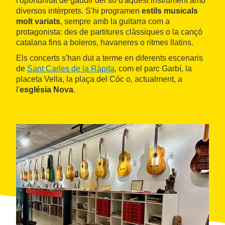
l'oportunitat de gaudir del so d'aquest instrument amb
diversos intèrprets. S'hi programen
estils musicals
molt variats
, sempre amb la guitarra com a
protagonista: des de partitures clàssiques o la cançó
catalana fins a boleros, havaneres o ritmes llatins.
Els concerts s'han dut a terme en diferents escenaris
de
Sant Carles de la Ràpita
, com el parc Garbí, la
placeta Vella, la plaça del Cóc o, actualment, a
l'
església Nova
.