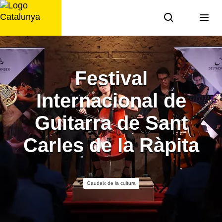
Saltar
al
contingut
Festival
Internacional de
Guitarra de Sant
Carles de la Ràpita
Gaudeix de la cultura