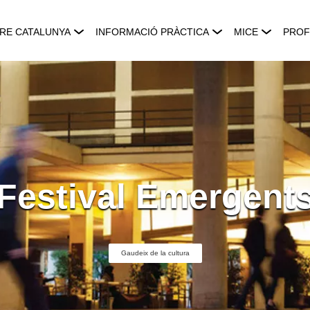
RE CATALUNYA
INFORMACIÓ PRÀCTICA
MICE
PROF
Festival Emergent
Gaudeix de la cultura