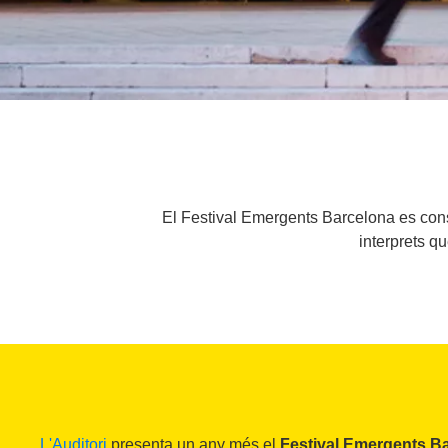
El Festival Emergents Barcelona es cons
interprets qu
L'Auditori
presenta un any més el
Festival Emergents B