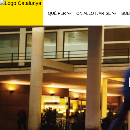
Saltar
al
QUÈ FER
ON ALLOTJAR-SE
SOB
contingut