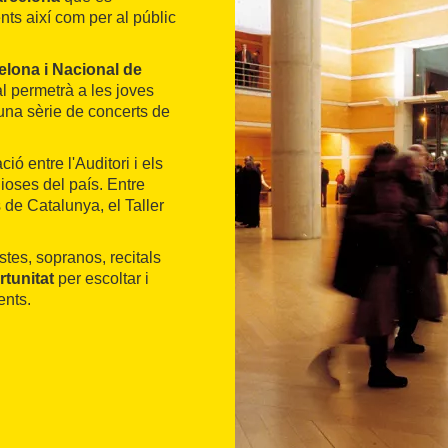
ts així com per al públic
lona i Nacional de
val permetrà a les joves
una sèrie de concerts de
ció entre l'Auditori i els
ioses del país. Entre
 de Catalunya, el Taller
stes, sopranos, recitals
tunitat
per escoltar i
ents.