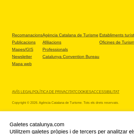
Recomanacions
Agència Catalana de Turisme
Establiments turíst
Publicacions
Afiliacions
Oficines de Turis
Mapes/GIS
Professionals
Newsletter
Catalunya Convention Bureau
Mapa web
AVÍS LEGAL
POLÍTICA DE PRIVACITAT
COOKIES
ACCESSIBILITAT
Copyright © 2026. Agència Catalana de Turisme. Tots els drets reservats.
Galetes catalunya.com
Utilitzem galetes pròpies i de tercers per analitzar e