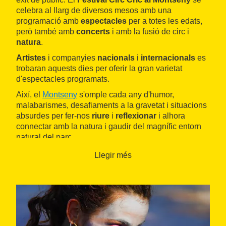
celebra al llarg de diversos mesos amb una
programació amb
espectacles
per a totes les edats,
però també amb
concerts
i amb la fusió de circ i
natura
.
Artistes
i companyies
nacionals
i
internacionals
es
trobaran aquests dies per oferir la gran varietat
d'espectacles programats.
Així, el
Montseny
s'omple cada any d'humor,
malabarismes, desafiaments a la gravetat i situacions
absurdes per fer-nos
riure
i
reflexionar
i alhora
connectar amb la natura i gaudir del magnífic entorn
natural del parc.
La proposta del festival incideix en el
binomi
de
circ
i
Llegir més
natura
amb una sèrie d'activitats dirigides a conèixer
l'entorn i omplir els ulls dels assistents de bellesa i
paisatges, en unes
passejades guiades
en les quals
podrem respirar i entrar en contacte amb el medi.