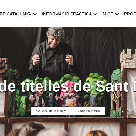
RE CATALUNYA
INFORMACIÓ PRÀCTICA
MICE
PROF
de titelles de Sant 
Gaudeix de la cultura
Viatja en família