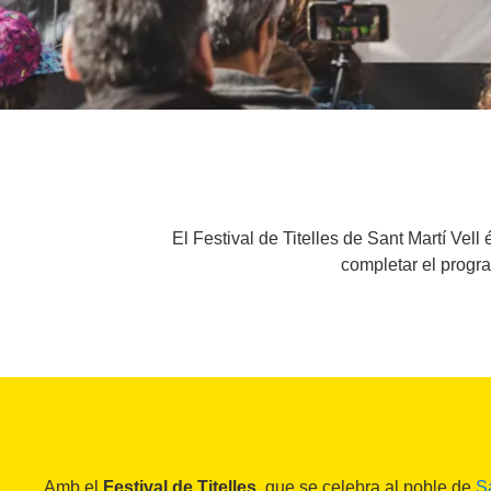
El Festival de Titelles de Sant Martí Ve
completar el progra
Amb el
Festival de Titelles
, que se celebra al poble de
Sa