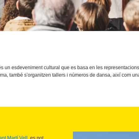
ll és un esdeveniment cultural que es basa en les representacion
ma, també s'organitzen tallers i números de dansa, així com un
nt Martí Vell
, es pot