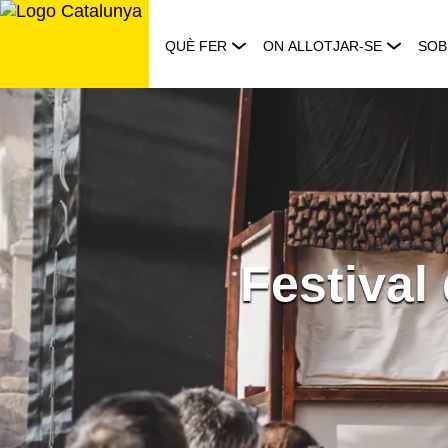
Saltar
al
QUÈ FER
ON ALLOTJAR-SE
SOB
contingut
Festival 