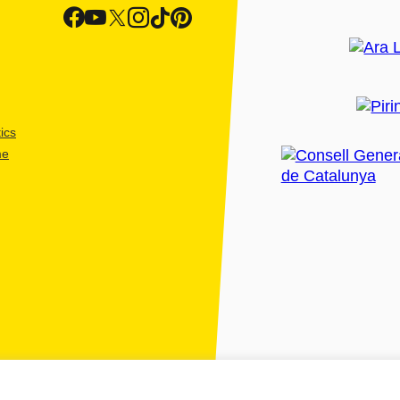
ics
me