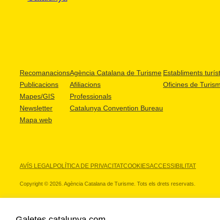
Recomanacions
Agència Catalana de Turisme
Establiments turíst
Publicacions
Afiliacions
Oficines de Turis
Mapes/GIS
Professionals
Newsletter
Catalunya Convention Bureau
Mapa web
AVÍS LEGAL
POLÍTICA DE PRIVACITAT
COOKIES
ACCESSIBILITAT
Copyright © 2026. Agència Catalana de Turisme. Tots els drets reservats.
Galetes catalunya.com