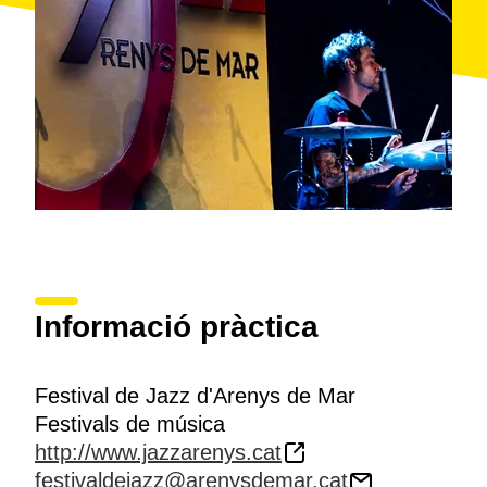
d'Arenys de Mar, plenament consolidat, es presenta
cada any com una de les millors maneres de passar
les nits d'estiu: amb brisa marina, melodies d'ultramar
i músics de la terra.
Informació pràctica
Festival de Jazz d'Arenys de Mar
Festivals de música
http://www.jazzarenys.cat
festivaldejazz@arenysdemar.cat