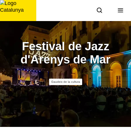
Saltar
al
contingut
Festival de Jazz
d'Arenys de Mar
Gaudeix de la cultura