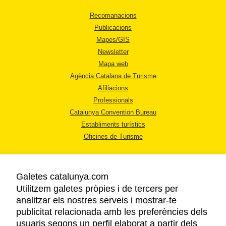
Recomanacions
Publicacions
Mapes/GIS
Newsletter
Mapa web
Agència Catalana de Turisme
Afiliacions
Professionals
Catalunya Convention Bureau
Establiments turístics
Oficines de Turisme
Galetes catalunya.com
Utilitzem galetes pròpies i de tercers per
analitzar els nostres serveis i mostrar-te
AVÍS LEGAL
publicitat relacionada amb les preferències dels
POLÍTICA DE PRIVACITAT
usuaris segons un perfil elaborat a partir dels