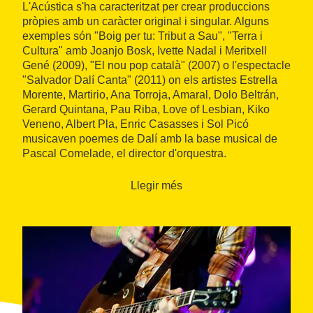
L'Acústica s'ha caracteritzat per crear produccions
pròpies amb un caràcter original i singular. Alguns
exemples són "Boig per tu: Tribut a Sau", "Terra i
Cultura" amb Joanjo Bosk, Ivette Nadal i Meritxell
Gené (2009), "El nou pop català" (2007) o l'espectacle
"Salvador Dalí Canta" (2011) on els artistes Estrella
Morente, Martirio, Ana Torroja, Amaral, Dolo Beltrán,
Gerard Quintana, Pau Riba, Love of Lesbian, Kiko
Veneno, Albert Pla, Enric Casasses i Sol Picó
musicaven poemes de Dalí amb la base musical de
Pascal Comelade, el director d'orquestra.
Llegir més