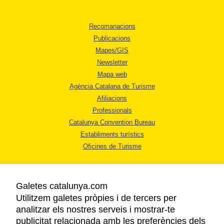
Recomanacions
Publicacions
Mapes/GIS
Newsletter
Mapa web
Agència Catalana de Turisme
Afiliacions
Professionals
Catalunya Convention Bureau
Establiments turístics
Oficines de Turisme
Galetes catalunya.com
Utilitzem galetes pròpies i de tercers per
analitzar els nostres serveis i mostrar-te
AVÍS LEGAL
publicitat relacionada amb les preferències dels