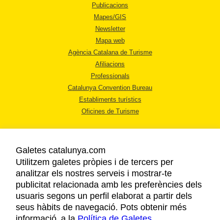
Publicacions
Mapes/GIS
Newsletter
Mapa web
Agència Catalana de Turisme
Afiliacions
Professionals
Catalunya Convention Bureau
Establiments turístics
Oficines de Turisme
Galetes catalunya.com
Utilitzem galetes pròpies i de tercers per
analitzar els nostres serveis i mostrar-te
AVÍS LEGAL
publicitat relacionada amb les preferències dels
POLÍTICA DE PRIVACITAT
usuaris segons un perfil elaborat a partir dels
COOKIES
seus hàbits de navegació. Pots obtenir més
informació a la
Política de Galetes
ACCESSIBILITAT
.