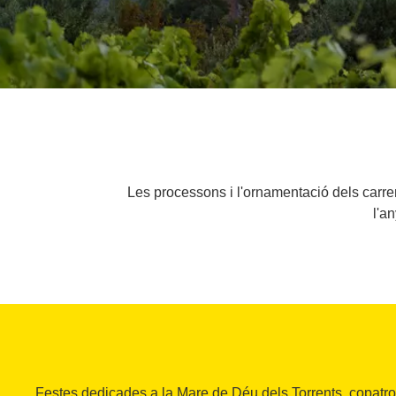
Les processons i l'ornamentació dels carrer
l'a
Festes dedicades a la Mare de Déu dels Torrents, copatr