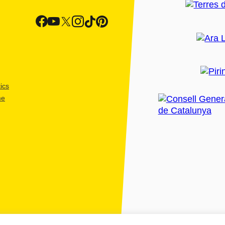
ics
me