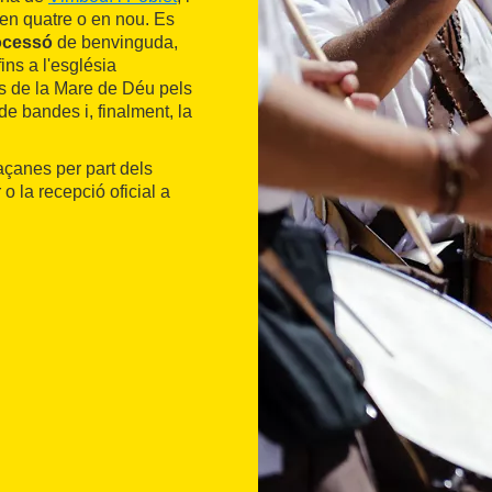
 en quatre o en nou. Es
ocessó
de benvinguda,
ins a l'església
ns de la Mare de Déu pels
e bandes i, finalment, la
açanes per part dels
o la recepció oficial a