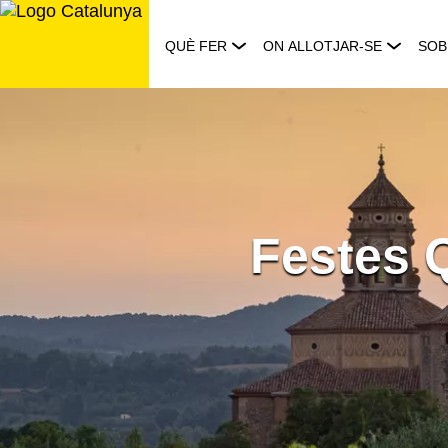
Saltar
al
QUÈ FER
ON ALLOTJAR-SE
SOB
contingut
Festes 