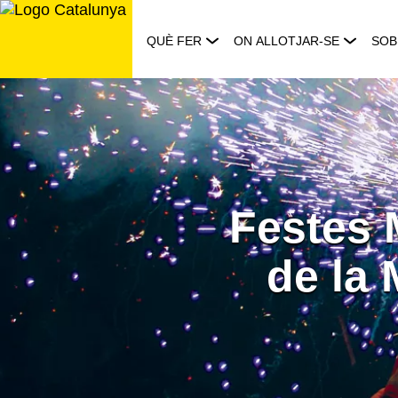
Saltar
al
QUÈ FER
ON ALLOTJAR-SE
SOB
contingut
Festes 
de la 