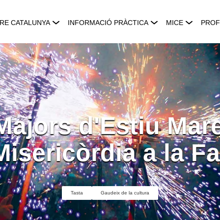
RE CATALUNYA
INFORMACIÓ PRÀCTICA
MICE
PROF
Majors d'Estiu Mar
Misericòrdia a la Fa
Tasta
Gaudeix de la cultura