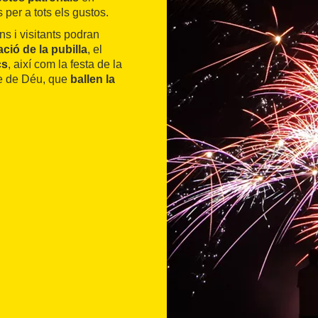
s per a tots els gustos.
ns i visitants podran
ció de la pubilla
, el
cs
, així com la festa de la
re de Déu, que
ballen la