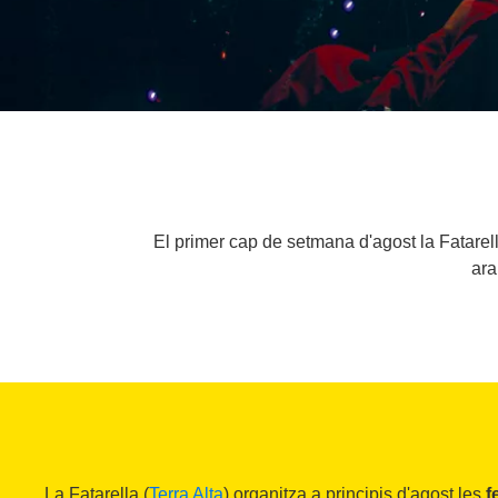
El primer cap de setmana d'agost la Fatarel
ara
La Fatarella (
Terra Alta
) organitza a principis d'agost les
f