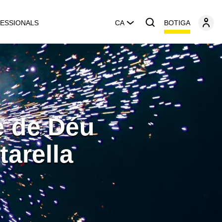
BOTIGA
ESSIONALS
CA
e de Déu
tarella