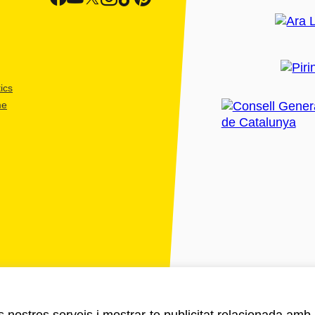
ics
me