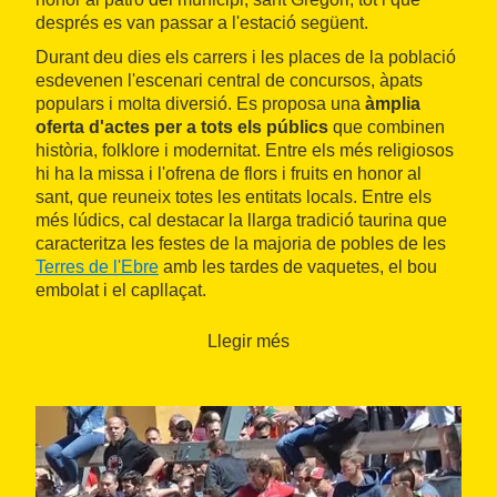
després es van passar a l'estació següent.
Durant deu dies els carrers i les places de la població
esdevenen l'escenari central de concursos, àpats
populars i molta diversió. Es proposa una
àmplia
oferta d'actes per a tots els públics
que combinen
història, folklore i modernitat. Entre els més religiosos
hi ha la missa i l'ofrena de flors i fruits en honor al
sant, que reuneix totes les entitats locals. Entre els
més lúdics, cal destacar la llarga tradició taurina que
caracteritza les festes de la majoria de pobles de les
Terres de l'Ebre
amb les tardes de vaquetes, el bou
embolat i el capllaçat.
La presentació de pubilles, cercaviles, batalla de
Llegir més
confeti, balls d'orquestra, espectacles teatrals i jocs
infantils són alguns dels continguts de la programació.