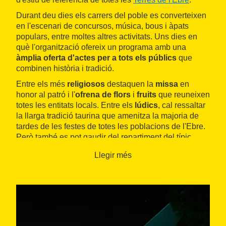
Durant deu dies els carrers del poble es converteixen
en l'escenari de concursos, música, bous i àpats
populars, entre moltes altres activitats. Uns dies en
què l'organització ofereix un programa amb una
àmplia oferta d'actes per a tots els públics
que
combinen història i tradició.
Entre els més
religiosos
destaquen la
missa
en
honor al patró i l'
ofrena de flors
i
fruits
que reuneixen
totes les entitats locals. Entre els
lúdics
, cal ressaltar
la llarga tradició taurina que amenitza la majoria de
tardes de les festes de totes les poblacions de l'Ebre.
Però també es pot gaudir del repartiment del típic
panoli, la proclamació de pubilles i pubilletes,
Llegir més
campionats d'escacs, concerts, balls d'orquestra i
l'esperada desfilada de carrosses amb guerra de
confeti. Les jornades festives acaben amb el correfoc i
un espectacular castell de focs artificials.