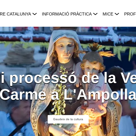
RE CATALUNYA
INFORMACIÓ PRÀCTICA
MICE
PROF
i processó de la V
Carme a L'Ampoll
Gaudeix de la cultura