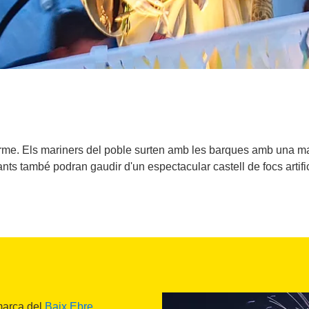
me. Els mariners del poble surten amb les barques amb una ma
tants també podran gaudir d'un espectacular castell de focs artific
omarca del
Baix Ebre
,