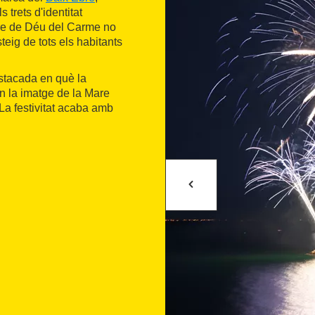
trets d'identitat
re de Déu del Carme no
teig de tots els habitants
estacada en què la
n la imatge de la Mare
La festivitat acaba amb