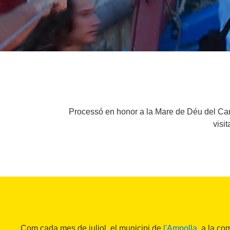
Processó en honor a la Mare de Déu del Car
visi
Com cada mes de juliol, el municipi de
l'Ampolla
, a la c