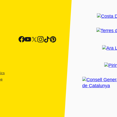
ics
me