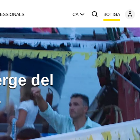
BOTIGA
ESSIONALS
CA
erge del
a