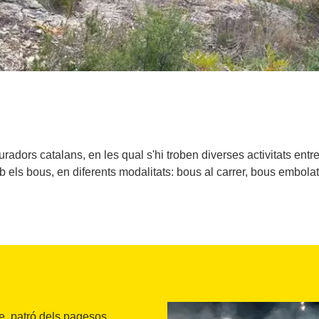
auradors catalans, en les qual s'hi troben diverses activitats en
 els bous, en diferents modalitats: bous al carrer, bous embol
e, patró dels pagesos