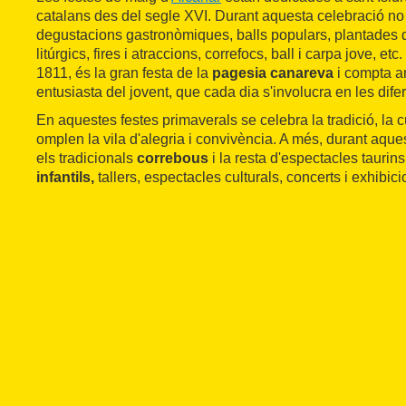
catalans des del segle XVI. Durant aquesta celebració no h
degustacions gastronòmiques, balls populars, plantades 
litúrgics, fires i atraccions, correfocs, ball i carpa jove, e
1811, és la gran festa de la
pagesia canareva
i compta am
entusiasta del jovent, que cada dia s'involucra en les difere
En aquestes festes primaverals se celebra la tradició, la c
omplen la vila d'alegria i convivència. A més, durant aque
els tradicionals
correbous
i la resta d'espectacles taurin
infantils,
tallers, espectacles culturals, concerts i exhibic