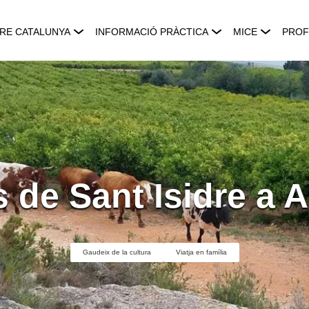
RE CATALUNYA
INFORMACIÓ PRÀCTICA
MICE
PROF
 de Sant Isidre a 
Gaudeix de la cultura
Viatja en família