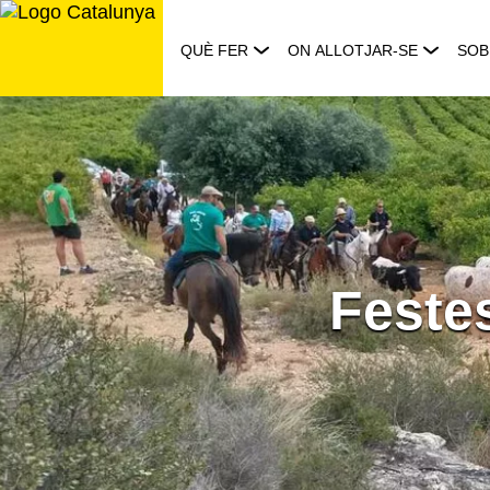
Saltar
al
QUÈ FER
ON ALLOTJAR-SE
SOB
contingut
Festes