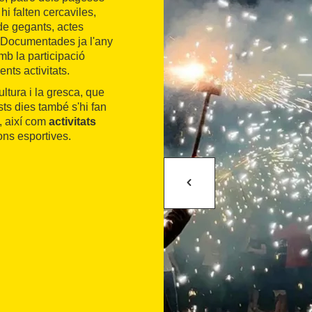
i falten cercaviles,
de gegants, actes
tc. Documentades ja l'any
b la participació
nts activitats.
ultura i la gresca, que
sts dies també s'hi fan
s, així com
activitats
ions esportives.