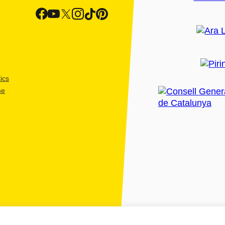
ics
me