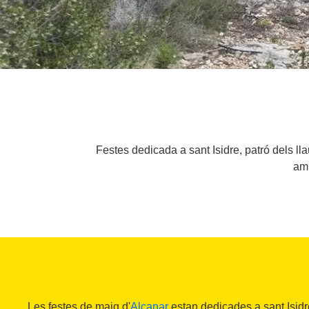
Festes dedicada a sant Isidre, patró dels ll
amb
Les festes de maig d'
Alcanar
estan dedicades a sant Isidr