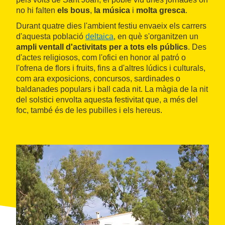
no hi falten
els bous
,
la música
i
molta gresca
.
Durant quatre dies l'ambient festiu envaeix els carrers
d'aquesta població
deltaica
, en què s'organitzen un
ampli ventall d'activitats per a tots els públics
. Des
d'actes religiosos, com l'ofici en honor al patró o
l'ofrena de flors i fruits, fins a d'altres lúdics i culturals,
com ara exposicions, concursos, sardinades o
baldanades populars i ball cada nit. La màgia de la nit
del solstici envolta aquesta festivitat que, a més del
foc, també és de les pubilles i els hereus.