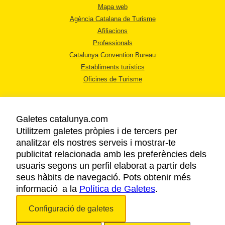
Mapa web
Agència Catalana de Turisme
Afiliacions
Professionals
Catalunya Convention Bureau
Establiments turístics
Oficines de Turisme
Galetes catalunya.com
Utilitzem galetes pròpies i de tercers per
analitzar els nostres serveis i mostrar-te
AVÍS LEGAL
publicitat relacionada amb les preferències dels
POLÍTICA DE PRIVACITAT
usuaris segons un perfil elaborat a partir dels
COOKIES
seus hàbits de navegació. Pots obtenir més
informació a la
Política de Galetes
ACCESSIBILITAT
.
Configuració de galetes
Copyright © 2026. Agència Catalana de Turisme. Tots els drets reservats.