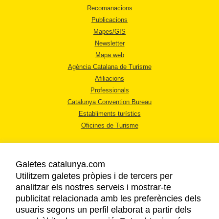
Recomanacions
Publicacions
Mapes/GIS
Newsletter
Mapa web
Agència Catalana de Turisme
Afiliacions
Professionals
Catalunya Convention Bureau
Establiments turístics
Oficines de Turisme
Galetes catalunya.com
Utilitzem galetes pròpies i de tercers per
analitzar els nostres serveis i mostrar-te
AVÍS LEGAL
publicitat relacionada amb les preferències dels
POLÍTICA DE PRIVACITAT
usuaris segons un perfil elaborat a partir dels
COOKIES