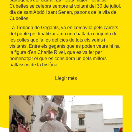
Cubelles se celebra sempre al voltant del 30 de juliol,
dia de sant Abdó i sant Senén, patrons de la vila de
Cubelles.
La Trobada de Gegants, va en cercavila pels carrers
del poble per finalitzar amb una ballada conjunta de
les colles que fa les delícies de tots els veïns i
visitants. Entre els gegants que es poden veure hi ha
la figura d'en Charlie Rivel, que es va fer per
homenatjar el que es considera un dels millors
pallassos de la història.
A més, durant la festa, surten les colles locals de
Llegir més
diables que recorren els carres del poble durant el
tradicional correfoc acompanyats pel so dels tambors.