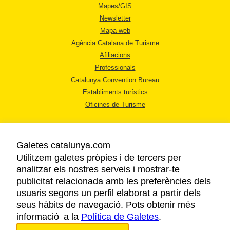
Mapes/GIS
Newsletter
Mapa web
Agència Catalana de Turisme
Afiliacions
Professionals
Catalunya Convention Bureau
Establiments turístics
Oficines de Turisme
Galetes catalunya.com
Utilitzem galetes pròpies i de tercers per
analitzar els nostres serveis i mostrar-te
AVÍS LEGAL
publicitat relacionada amb les preferències dels
POLÍTICA DE PRIVACITAT
usuaris segons un perfil elaborat a partir dels
COOKIES
seus hàbits de navegació. Pots obtenir més
informació a la
Política de Galetes
ACCESSIBILITAT
.