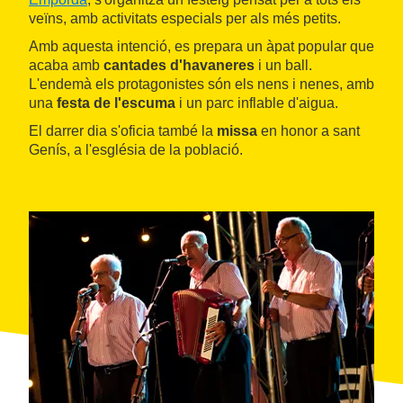
veïns, amb activitats especials per als més petits.
Amb aquesta intenció, es prepara un àpat popular que
acaba amb
cantades d'havaneres
i un ball.
L'endemà els protagonistes són els nens i nenes, amb
una
festa de l'escuma
i un parc inflable d'aigua.
El darrer dia s'oficia també la
missa
en honor a sant
Genís, a l'església de la població.