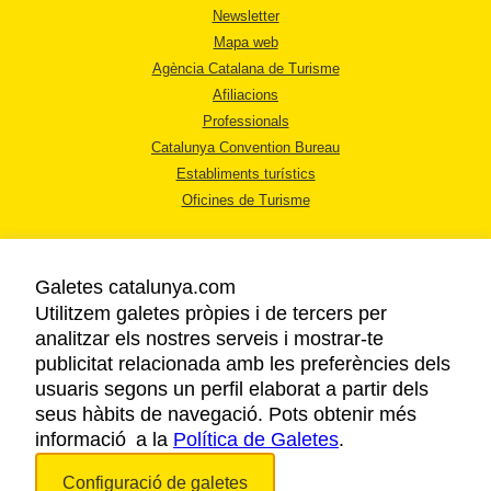
Newsletter
Mapa web
Agència Catalana de Turisme
Afiliacions
Professionals
Catalunya Convention Bureau
Establiments turístics
Oficines de Turisme
Galetes catalunya.com
Utilitzem galetes pròpies i de tercers per
analitzar els nostres serveis i mostrar-te
AVÍS LEGAL
publicitat relacionada amb les preferències dels
POLÍTICA DE PRIVACITAT
usuaris segons un perfil elaborat a partir dels
COOKIES
seus hàbits de navegació. Pots obtenir més
informació a la
Política de Galetes
ACCESSIBILITAT
.
Configuració de galetes