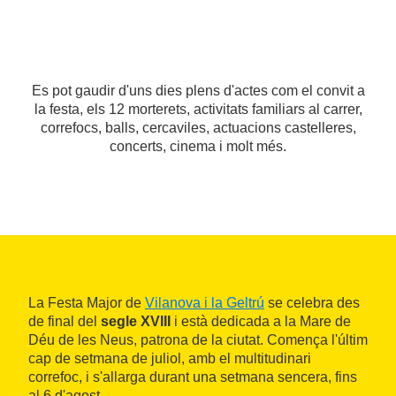
Es pot gaudir d'uns dies plens d'actes com el convit a
la festa, els 12 morterets, activitats familiars al carrer,
correfocs, balls, cercaviles, actuacions castelleres,
concerts, cinema i molt més.
La Festa Major de
Vilanova i la Geltrú
se celebra des
de final del
segle XVIII
i està dedicada a la Mare de
Déu de les Neus, patrona de la ciutat. Comença l'últim
cap de setmana de juliol, amb el multitudinari
correfoc, i s'allarga durant una setmana sencera, fins
al 6 d'agost.