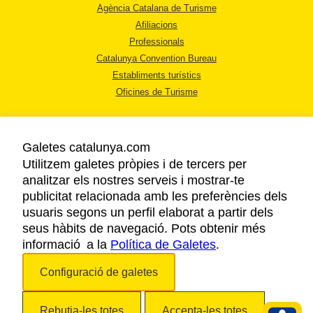
Agència Catalana de Turisme
Afiliacions
Professionals
Catalunya Convention Bureau
Establiments turístics
Oficines de Turisme
Galetes catalunya.com
Utilitzem galetes pròpies i de tercers per
analitzar els nostres serveis i mostrar-te
AVÍS LEGAL
publicitat relacionada amb les preferències dels
POLÍTICA DE PRIVACITAT
usuaris segons un perfil elaborat a partir dels
COOKIES
seus hàbits de navegació. Pots obtenir més
informació a la
Política de Galetes
ACCESSIBILITAT
.
Configuració de galetes
Copyright © 2026. Agència Catalana de Turisme. Tots els drets reservats.
Rebutja-les totes
Accepta-les totes