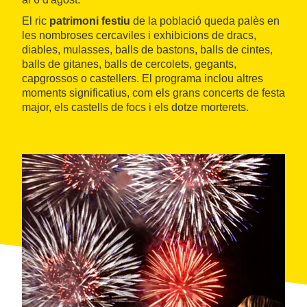
El ric
patrimoni festiu
de la població queda palès en
les nombroses cercaviles i exhibicions de dracs,
diables, mulasses, balls de bastons, balls de cintes,
balls de gitanes, balls de cercolets, gegants,
capgrossos o castellers. El programa inclou altres
moments significatius, com els grans concerts de festa
major, els castells de focs i els dotze morterets.