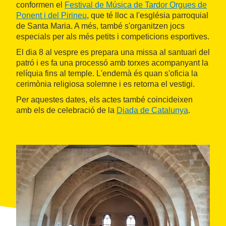
conformen el
Festival de Música de Tardor Orgues de
Ponent i del Pirineu
, que té lloc a l'església parroquial
de Santa Maria. A més, també s'organitzen jocs
especials per als més petits i competicions esportives.
El dia 8 al vespre es prepara una missa al santuari del
patró i es fa una processó amb torxes acompanyant la
relíquia fins al temple. L'endemà és quan s'oficia la
cerimònia religiosa solemne i es retorna el vestigi.
Per aquestes dates, els actes també coincideixen
amb els de celebració de la
Diada de Catalunya
.