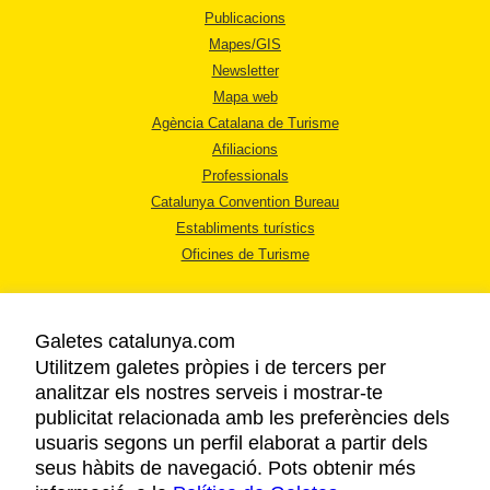
Publicacions
Mapes/GIS
Newsletter
Mapa web
Agència Catalana de Turisme
Afiliacions
Professionals
Catalunya Convention Bureau
Establiments turístics
Oficines de Turisme
Galetes catalunya.com
Utilitzem galetes pròpies i de tercers per
analitzar els nostres serveis i mostrar-te
AVÍS LEGAL
publicitat relacionada amb les preferències dels
POLÍTICA DE PRIVACITAT
usuaris segons un perfil elaborat a partir dels
COOKIES
seus hàbits de navegació. Pots obtenir més