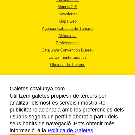
Mapes/GIS
Newsletter
Mapa web
Agència Catalana de Turisme
Afiliacions
Professionals
Catalunya Convention Bureau
Establiments turístics
Oficines de Turisme
Galetes catalunya.com
Utilitzem galetes pròpies i de tercers per
analitzar els nostres serveis i mostrar-te
AVÍS LEGAL
publicitat relacionada amb les preferències dels
POLÍTICA DE PRIVACITAT
usuaris segons un perfil elaborat a partir dels
COOKIES
seus hàbits de navegació. Pots obtenir més
informació a la
Política de Galetes
ACCESSIBILITAT
.