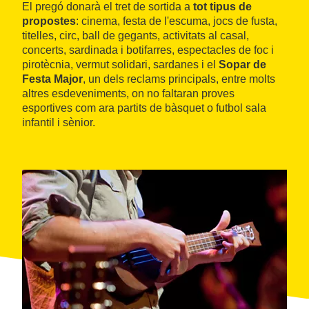
El pregó donarà el tret de sortida a
tot tipus de
propostes
: cinema, festa de l'escuma, jocs de fusta,
titelles, circ, ball de gegants, activitats al casal,
concerts, sardinada i botifarres, espectacles de foc i
pirotècnia, vermut solidari, sardanes i el
Sopar de
Festa Major
, un dels reclams principals, entre molts
altres esdeveniments, on no faltaran proves
esportives com ara partits de bàsquet o futbol sala
infantil i sènior.