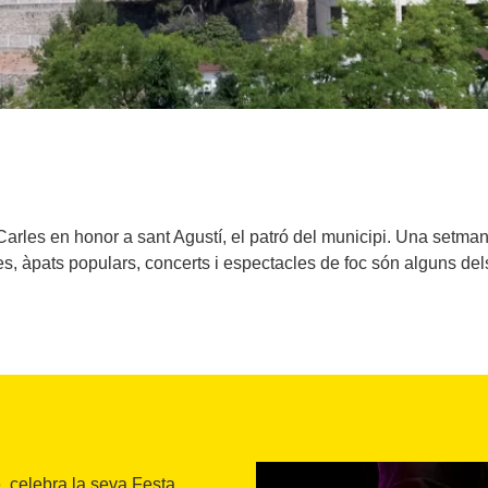
Carles en honor a sant Agustí, el patró del municipi. Una setma
les, àpats populars, concerts i espectacles de foc són alguns de
, celebra la seva Festa