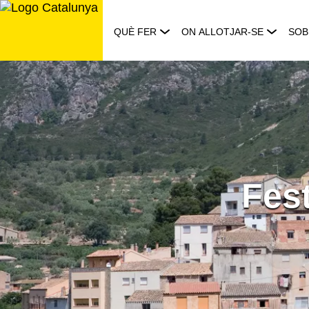
Saltar
al
QUÈ FER
ON ALLOTJAR-SE
SOB
contingut
Fes