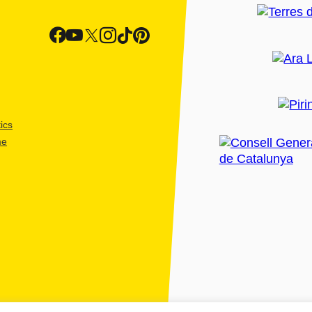
ics
me