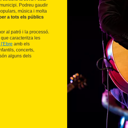
 municipi. Podreu gaudir
opulars, música i molta
per a tots els públics
r al patró i la processó.
a que caracteritza les
 l'Ebre
amb els
fantils, concerts,
 són alguns dels