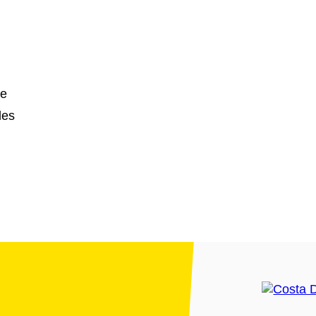
le
les