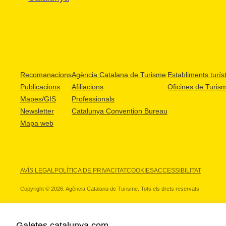
Recomanacions
Agència Catalana de Turisme
Establiments turíst
Publicacions
Afiliacions
Oficines de Turis
Mapes/GIS
Professionals
Newsletter
Catalunya Convention Bureau
Mapa web
AVÍS LEGAL
POLÍTICA DE PRIVACITAT
COOKIES
ACCESSIBILITAT
Copyright © 2026. Agència Catalana de Turisme. Tots els drets reservats.
Galetes catalunya.com