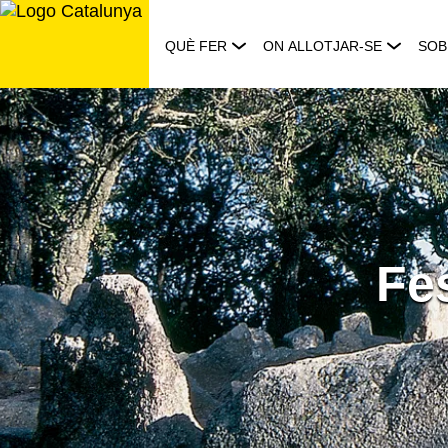
Saltar
al
QUÈ FER
ON ALLOTJAR-SE
SOB
contingut
Fe