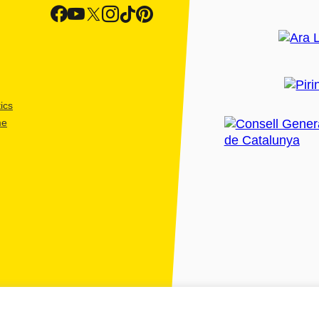
ics
me