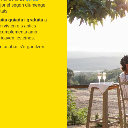
major el segon diumenge
tats.
sita guiada
i
gratuïta
a
m vivien els antics
 es complementa amb
ricaven les eines.
en acabar, s'organitzen