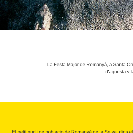
La Festa Major de Romanyà, a Santa Crist
d'aquesta vila
El petit nucli de població de Romanyà de la Selva, dins e