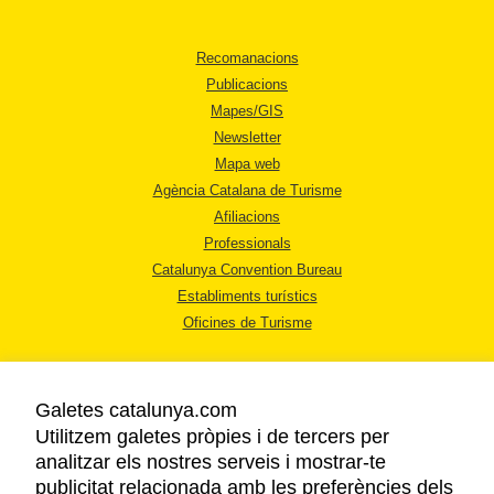
Recomanacions
Publicacions
Mapes/GIS
Newsletter
Mapa web
Agència Catalana de Turisme
Afiliacions
Professionals
Catalunya Convention Bureau
Establiments turístics
Oficines de Turisme
Galetes catalunya.com
Utilitzem galetes pròpies i de tercers per
analitzar els nostres serveis i mostrar-te
AVÍS LEGAL
publicitat relacionada amb les preferències dels