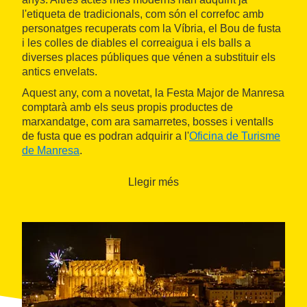
l'etiqueta de tradicionals, com són el correfoc amb
personatges recuperats com la Víbria, el Bou de fusta
i les colles de diables el correaigua i els balls a
diverses places públiques que vénen a substituir els
antics envelats.
Aquest any, com a novetat, la Festa Major de Manresa
comptarà amb els seus propis productes de
marxandatge, com ara samarretes, bosses i ventalls
de fusta que es podran adquirir a l'
Oficina de Turisme
de Manresa
.
Llegir més