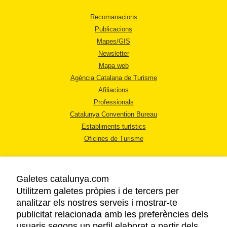
Recomanacions
Publicacions
Mapes/GIS
Newsletter
Mapa web
Agència Catalana de Turisme
Afiliacions
Professionals
Catalunya Convention Bureau
Establiments turístics
Oficines de Turisme
Galetes catalunya.com
Utilitzem galetes pròpies i de tercers per
analitzar els nostres serveis i mostrar-te
AVÍS LEGAL
publicitat relacionada amb les preferències dels
POLÍTICA DE PRIVACITAT
usuaris segons un perfil elaborat a partir dels